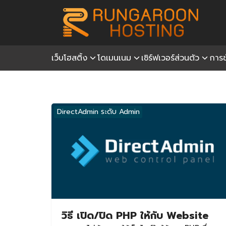
Skip
to
content
เว็บโฮสติ้ง
โดเมนเนม
เซิร์ฟเวอร์ส่วนตัว
การช
S
fo
DirectAdmin ระดับ Admin
วิธี เปิด/ปิด PHP ให้กับ Website